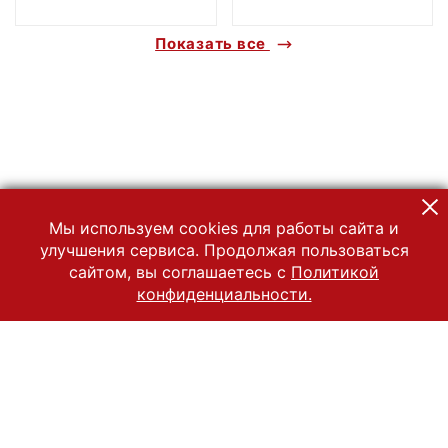
Показать все
Мы используем cookies для работы сайта и
улучшения сервиса. Продолжая пользоваться
сайтом, вы соглашаетесь с
Политикой
конфиденциальности.
© 2022 Государственный Владимиро-Суздальский историко-
архитектурный и художественный музей-заповедник
Все права защищены.
Условия использования материалов сайта
Отправить сообщение
Сообщение об ошибке