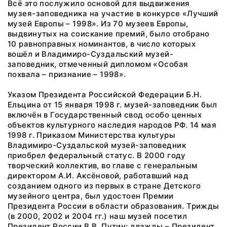
Всё это послужило основой для выдвижения
музея-заповедника на участие в конкурсе «Лучший
музей Европы – 1998». Из 70 музеев Европы,
выдвинутых на соискание премий, было отобрано
10 равноправных номинантов, в число которых
вошёл и Владимиро-Суздальский музей-
заповедник, отмеченный дипломом «Особая
похвала – признание – 1998».
Указом Президента Российской Федерации Б.Н.
Ельцина от 15 января 1998 г. музей-заповедник был
включён в Государственный свод особо ценных
объектов культурного наследия народов РФ. 14 мая
1998 г. Приказом Министерства культуры
Владимиро-Суздальской музей-заповедник
приобрел федеральный статус. В 2000 году
творческий коллектив, во главе с генеральным
директором А.И. Аксёновой, работавший над
созданием одного из первых в стране Детского
музейного центра, был удостоен Премии
Президента России в области образования. Трижды
(в 2000, 2002 и 2004 гг.) наш музей посетил
Президент России В.В. Путин; дважды – Президент