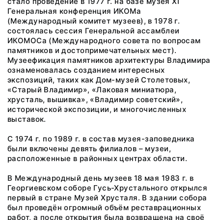
стало проведение в 1977 г. на базе музея XI
Генеральная конференция ИКОМа
(Международный комитет музеев), в 1978 г.
состоялась сессия Генеральной ассамблеи
ИКОМОСа (Международного совета по вопросам
памятников и достопримечательных мест).
Музеефикация памятников архитектуры Владимира
ознаменовалась созданием интересных
экспозиций, таких как Дом-музей Столетовых,
«Старый Владимир», «Лаковая миниатюра,
хрусталь, вышивка», «Владимир советский»,
исторической экспозиции, и многочисленных
выставок.
С 1974 г. по 1989 г. в состав музея-заповедника
были включены девять филиалов – музеи,
расположенные в районных центрах области.
В Международный день музеев 18 мая 1983 г. в
Георгиевском соборе Гусь-Хрустального открылся
первый в стране Музей Хрусталя. В здании собора
был проведён огромный объём реставрационных
работ, а после открытия была возвращена на своё