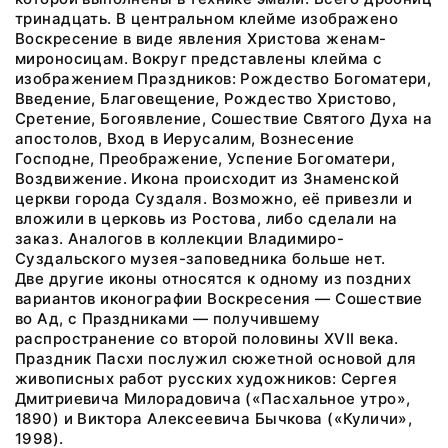
тринадцать. В центральном клейме изображено
Воскресение в виде явления Христова женам-
мироносицам. Вокруг представлены клейма с
изображением Праздников: Рождество Богоматери,
Введение, Благовещение, Рождество Христово,
Сретение, Богоявление, Сошествие Святого Духа на
апостолов, Вход в Иерусалим, Вознесение
Господне, Преображение, Успение Богоматери,
Воздвижение. Икона происходит из Знаменской
церкви города Суздаля. Возможно, её привезли и
вложили в церковь из Ростова, либо сделали на
заказ. Аналогов в коллекции Владимиро-
Суздальского музея-заповедника больше нет.
Две другие иконы относятся к одному из поздних
вариантов иконографии Воскресения — Сошествие
во Ад, с Праздниками — получившему
распространение со второй половины XVII века.
Праздник Пасхи послужил сюжетной основой для
живописных работ русских художников: Сергея
Дмитриевича Милорадовича («Пасхальное утро»,
1890) и Виктора Алексеевича Бычкова («Куличи»,
1998).