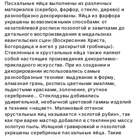
Пасхальные яйца выполнены из различных
материалов (серебро, фарфор, стекло, дерево) и
разнообразно декорированы. Яйца из фарфора
украшены всевозможными способами: от
незатейливой росписи позолотой и завитками до
детального воспроизведения в медальонах
евангельских сцен (Воскресение Христа,
Богородица и ангел у раскрытой гробницы).
Стеклянные и хрустальные яйца также являют
собой настоящие произведения декоративно-
прикладного искусства. При их создании и
декорировании использовались самые
разнообразные техники: выдувание в форму,
алмазная грань, роспись цветными эмалями,
льдистыми красками, золочение, ртутное
серебрение... Стеклодувы добивались
удивительной, необычной цветовой гаммы изделий
в технике «нацвет». Малиновый оттенок
хрустальных яиц называется «золотой рубин», так
как при варке мастер добавлял в стеклянную массу
золотую пыль. Изящной гравировкой и позолотой
украшены серебряные пасхальные яйца. Такие