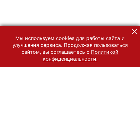
Мы используем cookies для работы сайта и
улучшения сервиса. Продолжая пользоваться
сайтом, вы соглашаетесь с
Политикой
конфиденциальности.
© 2022 Государственный Владимиро-Суздальский историко-
архитектурный и художественный музей-заповедник
Все права защищены.
Условия использования материалов сайта
Отправить сообщение
Сообщение об ошибке
Перейти на сайт музея