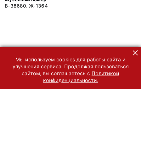
В-38680. Ж-1364
Мы используем cookies для работы сайта и
улучшения сервиса. Продолжая пользоваться
сайтом, вы соглашаетесь с
Политикой
конфиденциальности.
© 2022 Государственный Владимиро-Суздальский историко-
архитектурный и художественный музей-заповедник
Все права защищены.
Условия использования материалов сайта
Отправить сообщение
Сообщение об ошибке
Перейти на сайт музея