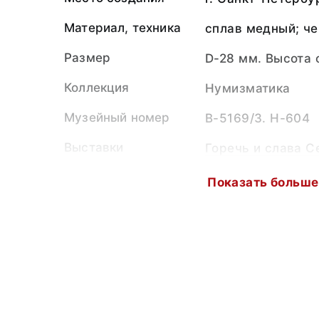
Материал, техника
сплав медный; че
Размер
D-28 мм. Высота 
Коллекция
Нумизматика
Музейный номер
В-5169/3. Н-604
Выставки
Горечь и слава С
(07.10.-12.01.)
Показать больше
Показать меньш