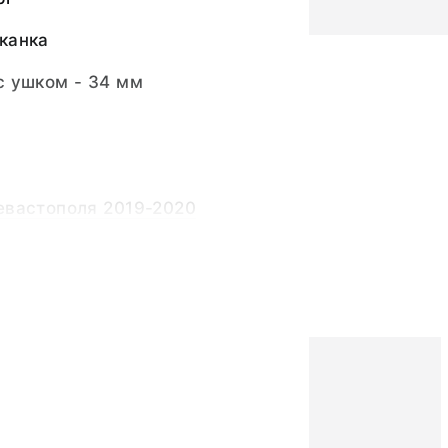
канка
с ушком - 34 мм
евастополя 2019-2020
е