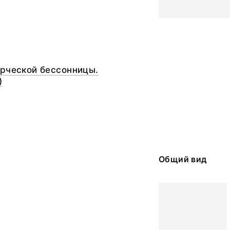
орческой бессонницы.
)
Oбщий вид