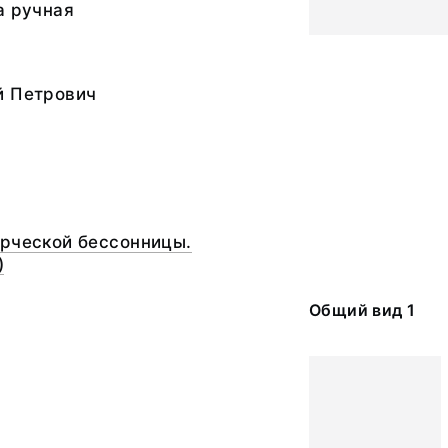
а ручная
й Петрович
орческой бессонницы.
)
Общий вид 1