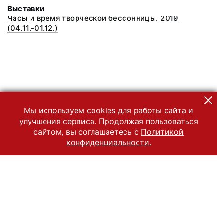
Выставки
Часы и время творческой бессонницы. 2019
(04.11.-01.12.)
Мы используем cookies для работы сайта и
улучшения сервиса. Продолжая пользоваться
сайтом, вы соглашаетесь с
Политикой
конфиденциальности.
© 2022 Государственный Владимиро-Суздальский историко-
архитектурный и художественный музей-заповедник
Все права защищены.
Условия использования материалов сайта
Отправить сообщение
Сообщение об ошибке