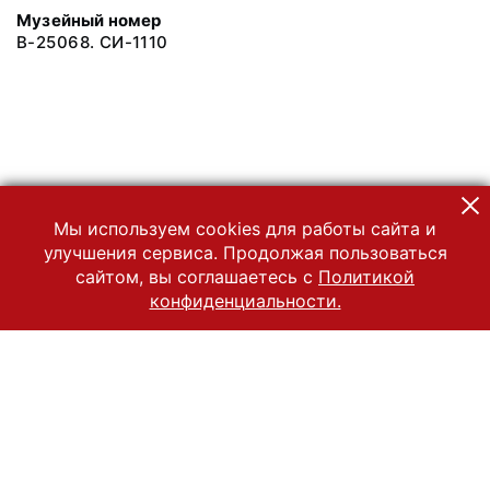
Музейный номер
В-25068. СИ-1110
Мы используем cookies для работы сайта и
улучшения сервиса. Продолжая пользоваться
сайтом, вы соглашаетесь с
Политикой
конфиденциальности.
© 2022 Государственный Владимиро-Суздальский историко-
архитектурный и художественный музей-заповедник
Все права защищены.
Условия использования материалов сайта
Отправить сообщение
Сообщение об ошибке
Перейти на сайт музея