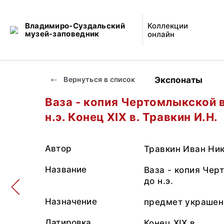
Владимиро-Суздальский
Коллекции
музей-заповедник
онлайн
Экспонаты
Вернуться в список
Ваза - копия Чертомлыкской в
н.э. Конец XIX в. Травкин И.Н.
Автор
Травкин Иван Ник
Название
Ваза - копия Чер
до н.э.
Назначение
предмет украшен
Датировка
Конец XIX в.