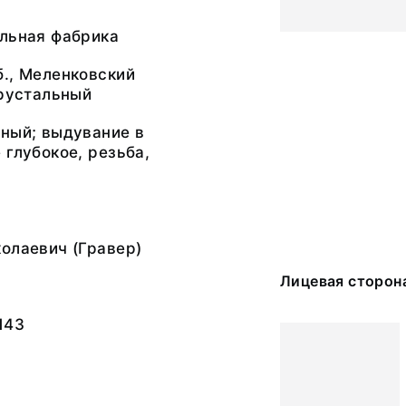
альная фабрика
., Меленковский
Хрустальный
ный; выдувание в
 глубокое, резьба,
олаевич (Гравер)
Лицевая сторон
143