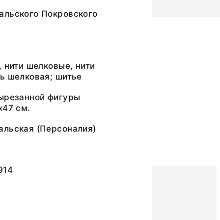
альского Покровского
, нити шелковые, нити
ь шелковая; шитье
вырезанной фигуры
х47 см.
альская (Персоналия)
914