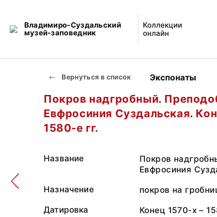
Владимиро-Суздальский
Коллекции
музей-заповедник
онлайн
Экспонаты
Вернуться в список
Покров надгробный. Преподо
Евфросиния Суздальская. Кон
1580-е гг.
Название
Покров надгробн
Евфросиния Сузд
Назначение
покров на гробни
Датировка
Конец 1570-х – 15