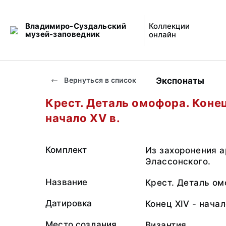
Владимиро-Суздальский
Коллекции
музей-заповедник
онлайн
Экспонаты
Вернуться в список
Крест. Деталь омофора. Конец
начало XV в.
Комплект
Из захоронения 
Элассонского.
Название
Крест. Деталь ом
Датировка
Конец XIV - начал
Место создания
Византия