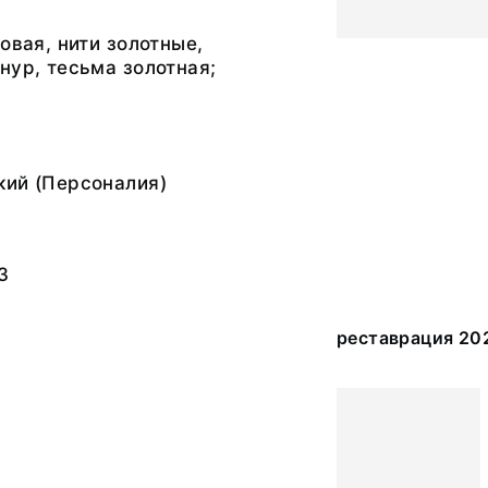
овая, нити золотные,
нур, тесьма золотная;
кий (Персоналия)
3
реставрация 202