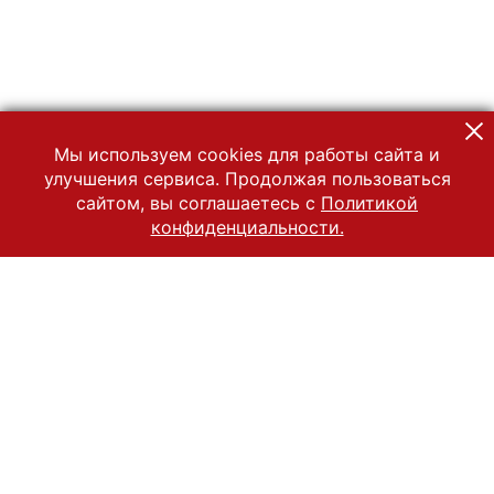
Мы используем cookies для работы сайта и
улучшения сервиса. Продолжая пользоваться
сайтом, вы соглашаетесь с
Политикой
конфиденциальности.
© 2022 Государственный Владимиро-Суздальский историко-
архитектурный и художественный музей-заповедник
Все права защищены.
Условия использования материалов сайта
Отправить сообщение
Сообщение об ошибке
Перейти на сайт музея