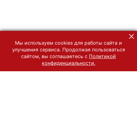
Мы используем cookies для работы сайта и
улучшения сервиса. Продолжая пользоваться
сайтом, вы соглашаетесь с
Политикой
конфиденциальности.
© 2022 Государственный Владимиро-Суздальский историко-
архитектурный и художественный музей-заповедник
Все права защищены.
Условия использования материалов сайта
Отправить сообщение
Сообщение об ошибке
Перейти на сайт музея