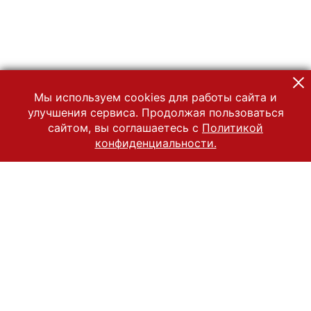
Мы используем cookies для работы сайта и
улучшения сервиса. Продолжая пользоваться
сайтом, вы соглашаетесь с
Политикой
конфиденциальности.
© 2022 Государственный Владимиро-Суздальский историко-
архитектурный и художественный музей-заповедник
Все права защищены.
Условия использования материалов сайта
Отправить сообщение
Сообщение об ошибке
Перейти на сайт музея