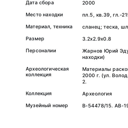
Дата сбора
2000
Место находки
пл.5, кв.39, гл.-
Материал, техника
сланец; теска, ш
Размер
3.2x2.9x0.8
Персоналии
Жарнов Юрий Эду
находки)
Археологическая
Материалы раскоп
коллекция
2000 г. (ул. Волод
2.
Коллекция
Археология
Музейный номер
В-54478/15. АВ-1