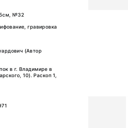
215см, №32
лифование, гравировка
ардович (Автор
ок в г. Владимире в
арского, 10). Раскоп 1,
971