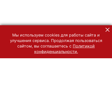
Мы используем cookies для работы сайта и
улучшения сервиса. Продолжая пользоваться
сайтом, вы соглашаетесь с
Политикой
конфиденциальности.
© 2022 Государственный Владимиро-Суздальский историко-
архитектурный и художественный музей-заповедник
Все права защищены.
Условия использования материалов сайта
Отправить сообщение
Сообщение об ошибке
Перейти на сайт музея