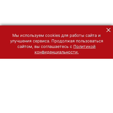
Мы используем cookies для работы сайта и
улучшения сервиса. Продолжая пользоваться
сайтом, вы соглашаетесь с
Политикой
конфиденциальности.
© 2022 Государственный Владимиро-Суздальский историко-
архитектурный и художественный музей-заповедник
Все права защищены.
Условия использования материалов сайта
Отправить сообщение
Сообщение об ошибке
Перейти на сайт музея