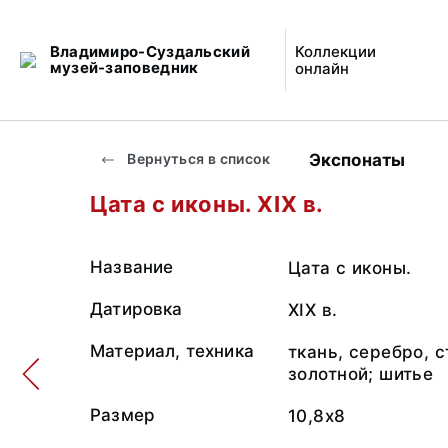
Владимиро-Суздальский
Коллекции
музей-заповедник
онлайн
Экспонаты
Вернуться в список
Цата с иконы. XIX в.
Название
Цата с иконы.
Датировка
XIX в.
Материал, техника
ткань, серебро, 
золотной; шитье
Размер
10,8x8