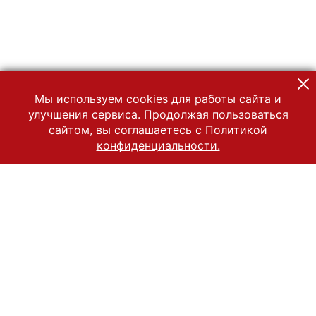
Мы используем cookies для работы сайта и
улучшения сервиса. Продолжая пользоваться
сайтом, вы соглашаетесь с
Политикой
конфиденциальности.
© 2022 Государственный Владимиро-Суздальский историко-
архитектурный и художественный музей-заповедник
Все права защищены.
Условия использования материалов сайта
Отправить сообщение
Сообщение об ошибке
Перейти на сайт музея