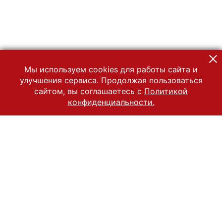
Мы используем cookies для работы сайта и
улучшения сервиса. Продолжая пользоваться
сайтом, вы соглашаетесь с
Политикой
конфиденциальности.
© 2022 Государственный Владимиро-Суздальский историко-
архитектурный и художественный музей-заповедник
Все права защищены.
Условия использования материалов сайта
Отправить сообщение
Сообщение об ошибке
Перейти на сайт музея