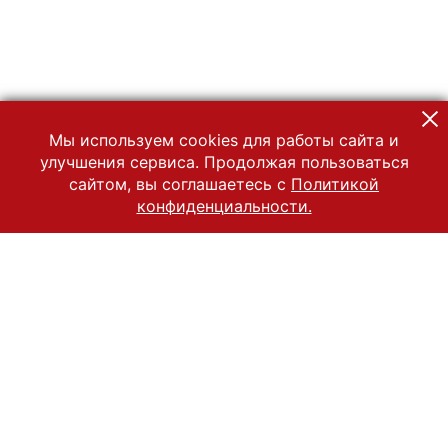
Мы используем cookies для работы сайта и
улучшения сервиса. Продолжая пользоваться
сайтом, вы соглашаетесь с
Политикой
конфиденциальности.
© 2022 Государственный Владимиро-Суздальский историко-
архитектурный и художественный музей-заповедник
Все права защищены.
Условия использования материалов сайта
Отправить сообщение
Сообщение об ошибке
Перейти на сайт музея