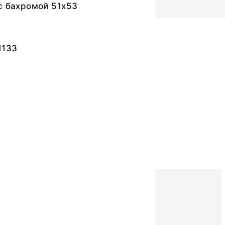
с бахромой 51х53
1133