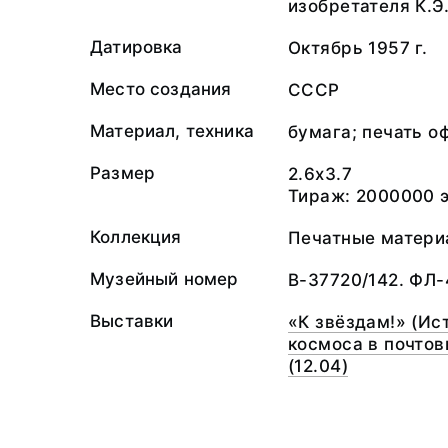
изобретателя К.Э
Датировка
Октябрь 1957 г.
Место создания
СССР
Материал, техника
бумага; печать о
Размер
2.6x3.7
Тираж: 2000000 э
Коллекция
Печатные матери
Музейный номер
В-37720/142. ФЛ
Выставки
«К звёздам!» (Ис
космоса в почтов
(12.04)