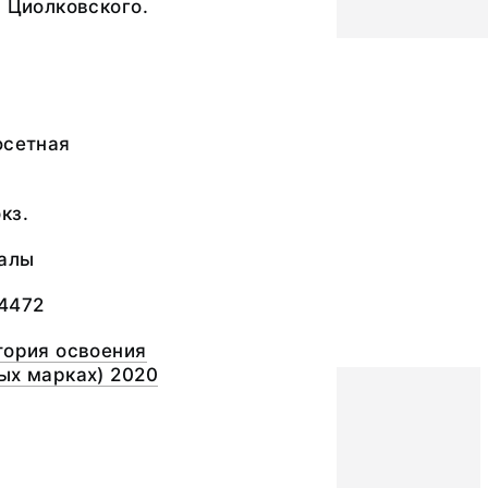
. Циолковского.
фсетная
кз.
алы
-4472
тория освоения
ых марках) 2020