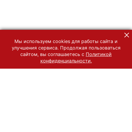
Мы используем cookies для работы сайта и
улучшения сервиса. Продолжая пользоваться
сайтом, вы соглашаетесь с
Политикой
конфиденциальности.
© 2022 Государственный Владимиро-Суздальский историко-
архитектурный и художественный музей-заповедник
Все права защищены.
Условия использования материалов сайта
Отправить сообщение
Сообщение об ошибке
Перейти на сайт музея