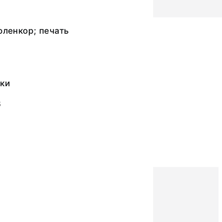
оленкор; печать
ки
6