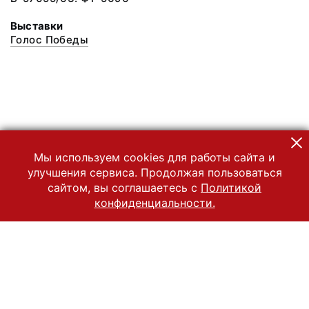
Выставки
Голос Победы
Мы используем cookies для работы сайта и
улучшения сервиса. Продолжая пользоваться
сайтом, вы соглашаетесь с
Политикой
конфиденциальности.
© 2022 Государственный Владимиро-Суздальский историко-
архитектурный и художественный музей-заповедник
Все права защищены.
Условия использования материалов сайта
Отправить сообщение
Сообщение об ошибке