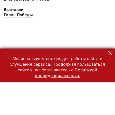
Выставки
Голос Победы
Мы используем cookies для работы сайта и
улучшения сервиса. Продолжая пользоваться
сайтом, вы соглашаетесь с
Политикой
конфиденциальности.
© 2022 Государственный Владимиро-Суздальский историко-
архитектурный и художественный музей-заповедник
Все права защищены.
Условия использования материалов сайта
Отправить сообщение
Сообщение об ошибке