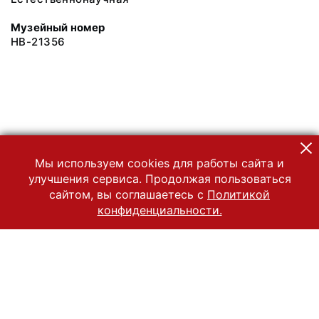
Музейный номер
НВ-21356
Мы используем cookies для работы сайта и
улучшения сервиса. Продолжая пользоваться
сайтом, вы соглашаетесь с
Политикой
конфиденциальности.
© 2022 Государственный Владимиро-Суздальский историко-
архитектурный и художественный музей-заповедник
Все права защищены.
Условия использования материалов сайта
Отправить сообщение
Сообщение об ошибке