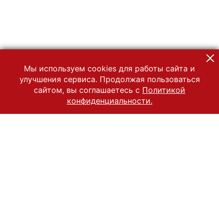
Мы используем cookies для работы сайта и
улучшения сервиса. Продолжая пользоваться
сайтом, вы соглашаетесь с
Политикой
конфиденциальности.
© 2022 Государственный Владимиро-Суздальский историко-
архитектурный и художественный музей-заповедник
Все права защищены.
Условия использования материалов сайта
Отправить сообщение
Сообщение об ошибке
Перейти на сайт музея