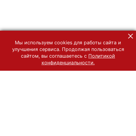
Мы используем cookies для работы сайта и
улучшения сервиса. Продолжая пользоваться
сайтом, вы соглашаетесь с
Политикой
конфиденциальности.
© 2022 Государственный Владимиро-Суздальский историко-
архитектурный и художественный музей-заповедник
Все права защищены.
Условия использования материалов сайта
Отправить сообщение
Сообщение об ошибке
Перейти на сайт музея