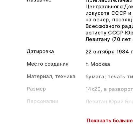
Пригласительный
Центрального До
искусств СССР и
на вечер, посвя
Всесоюзного рад
артисту СССР Ю
Левитану (70 лет
Датировка
22 октября 1984 г
Место создания
г. Москва
Материал, техника
бумага; печать т
Размер
14x20, в разворо
Персоналии
Левитан Юрий Бо
Коллекция
Документы
Показать больше
Музейный номер
В-34900. ДК-729