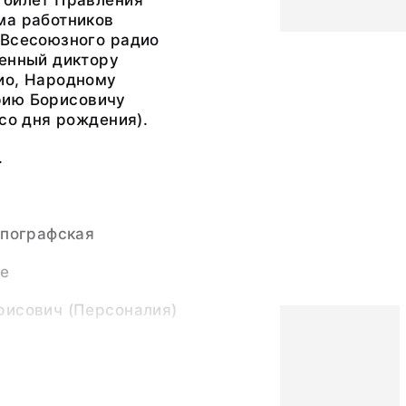
 билет Правления
ма работников
 Всесоюзного радио
щенный диктору
ио, Народному
рию Борисовичу
 со дня рождения).
.
ипографская
те
рисович (Персоналия)
1