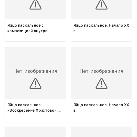
Яйцо пасхальное с
Яйцо пасхальное. Начало XX
композицией внутри.
...
в.
Нет изображения
Нет изображения
Яйцо пасхальное
Яйцо пасхальное. Начало XX
«Воскресение Христово».
...
в.