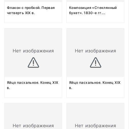
Флакон с пробкой. Первая
Композиция «Стеклянный
четверть XIX в.
букет». 1830-е гг.
...
Нет изображения
Нет изображения
Яйцо пасхальное. Конец XIX
Яйцо пасхальное. Конец XIX
в.
в.
Нет изображения
Нет изображения