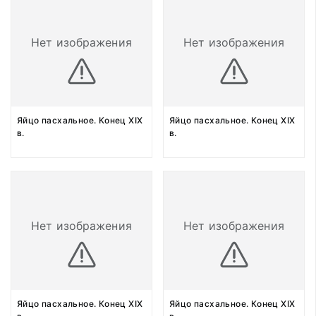
Нет изображения
Нет изображения
Яйцо пасхальное. Конец XIX
Яйцо пасхальное. Конец XIX
в.
в.
Нет изображения
Нет изображения
Яйцо пасхальное. Конец XIX
Яйцо пасхальное. Конец XIX