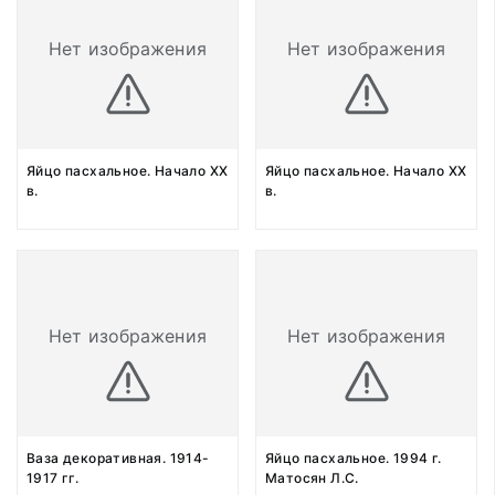
Нет изображения
Нет изображения
Яйцо пасхальное. Начало XX
Яйцо пасхальное. Начало XX
в.
в.
Нет изображения
Нет изображения
Ваза декоративная. 1914-
Яйцо пасхальное. 1994 г.
1917 гг.
Матосян Л.С.