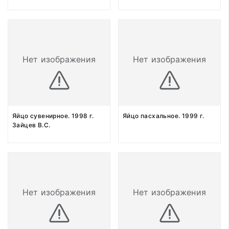
Нет изображения
Нет изображения
Яйцо сувенирное. 1998 г.
Яйцо пасхальное. 1999 г.
Зайцев В.С.
Нет изображения
Нет изображения