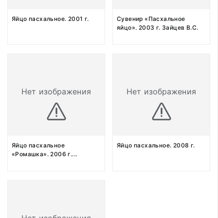
Яйцо пасхальное. 2001 г.
Сувенир «Пасхальное
яйцо». 2003 г. Зайцев В.С.
Нет изображения
Нет изображения
Яйцо пасхальное
Яйцо пасхальное. 2008 г.
«Ромашка». 2006 г.
...