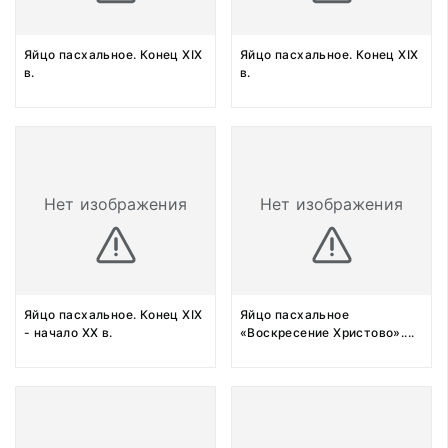
Яйцо пасхальное. Конец XIX
Яйцо пасхальное. Конец XIX
в.
в.
Нет изображения
Нет изображения
Яйцо пасхальное. Конец XIX
Яйцо пасхальное
- начало XX в.
«Воскресение Христово».
...