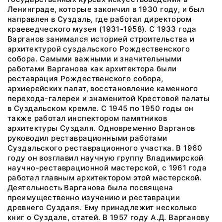
Ленинграде, которые закончил в 1930 году, и был
направлен в Суздаль, где работал директором
краеведческого музея (1931-1958). С 1933 года
Варганов занимался историей строительства и
архитектурой суздальского Рождественского
собора. Самыми важными и значительными
работами Варганова как архитектора были
реставрация Рождественского собора,
архиерейских палат, восстановление каменного
перехода-галереи и знаменитой Крестовой палаты
в Суздальском кремле. С 1945 по 1950 годы он
также работал инспектором памятников
архитектуры Суздаля. Одновременно Варганов
руководил реставрационными работами
Суздальского реставрационного участка. В 1960
году он возглавил научную группу Владимирской
научно-реставрационной мастерской, с 1961 года
работал главным архитектором этой мастерской.
Деятельность Варганова была посвящена
преимущественно изучению и реставрации
древнего Суздаля. Ему принадлежит несколько
книг о Суздале, статей. В 1957 году А.Д. Варганову