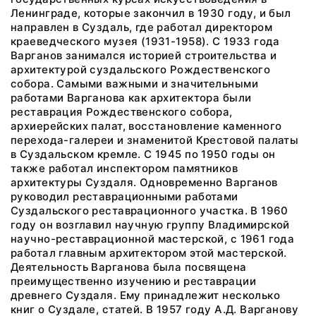
Ленинграде, которые закончил в 1930 году, и был
направлен в Суздаль, где работал директором
краеведческого музея (1931-1958). С 1933 года
Варганов занимался историей строительства и
архитектурой суздальского Рождественского
собора. Самыми важными и значительными
работами Варганова как архитектора были
реставрация Рождественского собора,
архиерейских палат, восстановление каменного
перехода-галереи и знаменитой Крестовой палаты
в Суздальском кремле. С 1945 по 1950 годы он
также работал инспектором памятников
архитектуры Суздаля. Одновременно Варганов
руководил реставрационными работами
Суздальского реставрационного участка. В 1960
году он возглавил научную группу Владимирской
научно-реставрационной мастерской, с 1961 года
работал главным архитектором этой мастерской.
Деятельность Варганова была посвящена
преимущественно изучению и реставрации
древнего Суздаля. Ему принадлежит несколько
книг о Суздале, статей. В 1957 году А.Д. Варганову