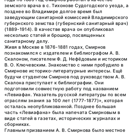
земского врача в с. Тихонове Судогодского уезда, а
позднее во Владимире долгое время был
заведующим санитарной комиссией Владимирского
губернского земства (губернский санитарный врач)
(1889-1914). В качестве врача он опубликовал
несколько статей и брошюр, посвященных
санитарному делу.
Живя в Москве в 1876-1881 годах, Смирнов
познакомился с издателем и библиографом А. В.
Скалоном, писателем Ф. Д. Нефёдовым и историком
В. О. Ключевским. Знакомство с ними пробудило в
Смирнове историко-литературные интересы. Ещё
будучи студентом Смирнов под руководством А. В.
Скалона приступает к библиографии. Они
подготовили совместную работу под названием
«Левиафан. Указатель русской литературы по всем
отраслям знания за 100 лет (1777-1877)», которая
осталась неопубликованной. Позднее большая
часть «Левиафана» была напечата Смирновым в
виде статей в газетах, исторических журналах и
сборниках.
Главным призванием А. В. Смирнова было местное