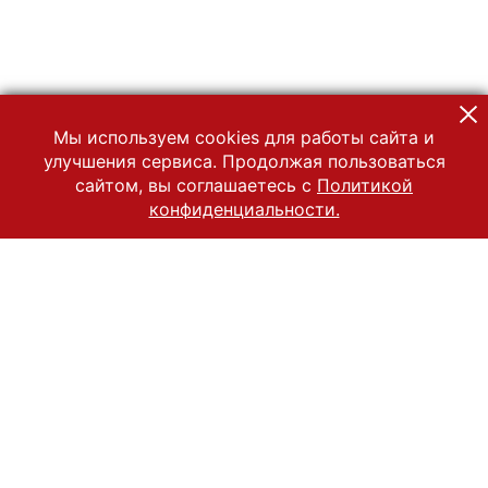
Мы используем cookies для работы сайта и
улучшения сервиса. Продолжая пользоваться
сайтом, вы соглашаетесь с
Политикой
конфиденциальности.
© 2022 Государственный Владимиро-Суздальский историко-
архитектурный и художественный музей-заповедник
Все права защищены.
Условия использования материалов сайта
Отправить сообщение
Сообщение об ошибке
Перейти на сайт музея