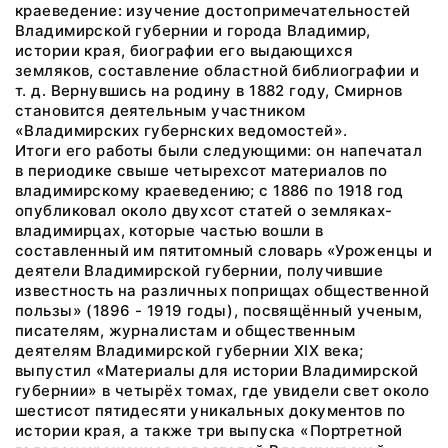
краеведение: изучение достопримечательностей
Владимирской губернии и города Владимир,
истории края, биографии его выдающихся
земляков, составление областной библиографии и
т. д. Вернувшись на родину в 1882 году, Смирнов
становится деятельным участником
«Владимирских губернских ведомостей».
Итоги его работы были следующими: он напечатал
в периодике свыше четырехсот материалов по
владимирскому краеведению; с 1886 по 1918 год
опубликовал около двухсот статей о земляках-
владимирцах, которые частью вошли в
составленный им пятитомный словарь «Уроженцы и
деятели Владимирской губернии, получившие
известность на различных поприщах общественной
пользы» (1896 - 1919 годы), посвящённый ученым,
писателям, журналистам и общественным
деятелям Владимирской губернии XIX века;
выпустил «Материалы для истории Владимирской
губернии» в четырёх томах, где увидели свет около
шестисот пятидесяти уникальных документов по
истории края, а также три выпуска «Портретной