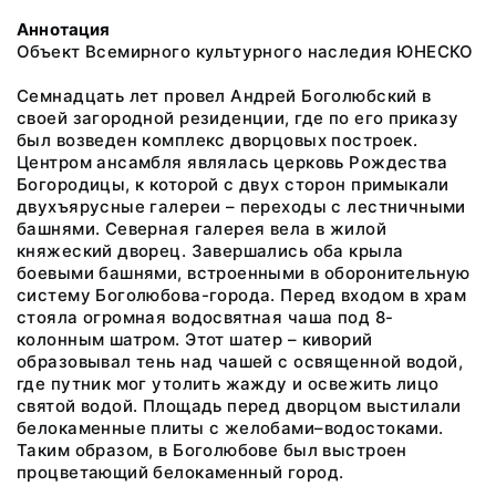
Аннотация
Объект Всемирного культурного наследия ЮНЕСКО
Семнадцать лет провел Андрей Боголюбский в
своей загородной резиденции, где по его приказу
был возведен комплекс дворцовых построек.
Центром ансамбля являлась церковь Рождества
Богородицы, к которой с двух сторон примыкали
двухъярусные галереи – переходы с лестничными
башнями. Северная галерея вела в жилой
княжеский дворец. Завершались оба крыла
боевыми башнями, встроенными в оборонительную
систему Боголюбова-города. Перед входом в храм
стояла огромная водосвятная чаша под 8-
колонным шатром. Этот шатер – киворий
образовывал тень над чашей с освященной водой,
где путник мог утолить жажду и освежить лицо
святой водой. Площадь перед дворцом выстилали
белокаменные плиты с желобами–водостоками.
Таким образом, в Боголюбове был выстроен
процветающий белокаменный город.