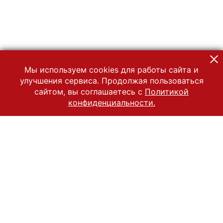
Мы используем cookies для работы сайта и
улучшения сервиса. Продолжая пользоваться
сайтом, вы соглашаетесь с
Политикой
конфиденциальности.
© 2022 Государственный Владимиро-Суздальский историко-
архитектурный и художественный музей-заповедник
Все права защищены.
Условия использования материалов сайта
Отправить сообщение
Сообщение об ошибке
Перейти на сайт музея