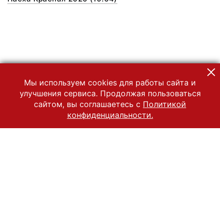
Мы используем cookies для работы сайта и
улучшения сервиса. Продолжая пользоваться
сайтом, вы соглашаетесь с
Политикой
конфиденциальности.
© 2022 Государственный Владимиро-Суздальский историко-
архитектурный и художественный музей-заповедник
Все права защищены.
Условия использования материалов сайта
Отправить сообщение
Сообщение об ошибке
Перейти на сайт музея