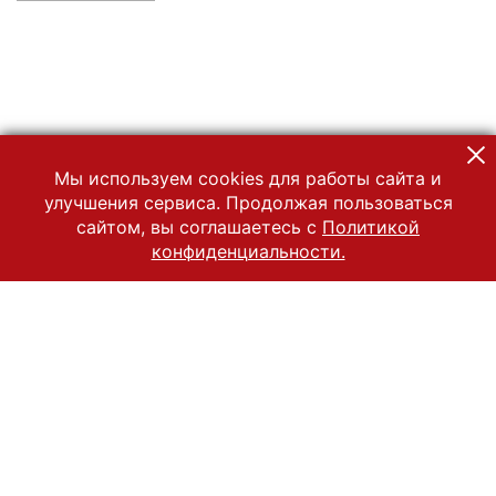
Мы используем cookies для работы сайта и
улучшения сервиса. Продолжая пользоваться
сайтом, вы соглашаетесь с
Политикой
конфиденциальности.
© 2022 Государственный Владимиро-Суздальский историко-
архитектурный и художественный музей-заповедник
Все права защищены.
Условия использования материалов сайта
Отправить сообщение
Сообщение об ошибке
Перейти на сайт музея