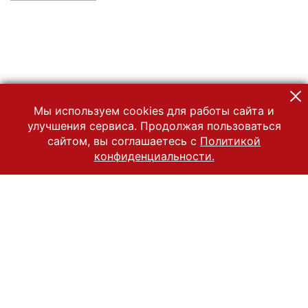
Мы используем cookies для работы сайта и
улучшения сервиса. Продолжая пользоваться
сайтом, вы соглашаетесь с
Политикой
конфиденциальности.
© 2022 Государственный Владимиро-Суздальский историко-
архитектурный и художественный музей-заповедник
Все права защищены.
Условия использования материалов сайта
Отправить сообщение
Сообщение об ошибке
Перейти на сайт музея