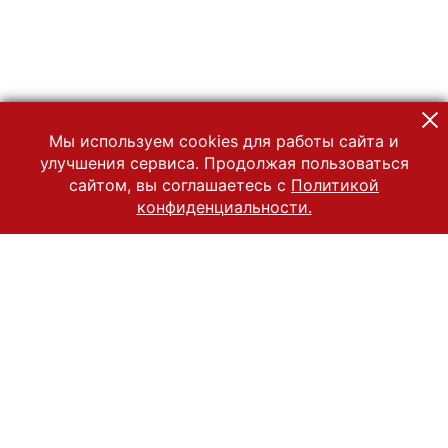
Мы используем cookies для работы сайта и
улучшения сервиса. Продолжая пользоваться
сайтом, вы соглашаетесь с
Политикой
конфиденциальности.
© 2022 Государственный Владимиро-Суздальский историко-
архитектурный и художественный музей-заповедник
Все права защищены.
Условия использования материалов сайта
Отправить сообщение
Сообщение об ошибке
Перейти на сайт музея