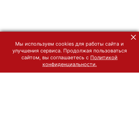
Мы используем cookies для работы сайта и
улучшения сервиса. Продолжая пользоваться
сайтом, вы соглашаетесь с
Политикой
конфиденциальности.
© 2022 Государственный Владимиро-Суздальский историко-
архитектурный и художественный музей-заповедник
Все права защищены.
Условия использования материалов сайта
Отправить сообщение
Сообщение об ошибке
Перейти на сайт музея