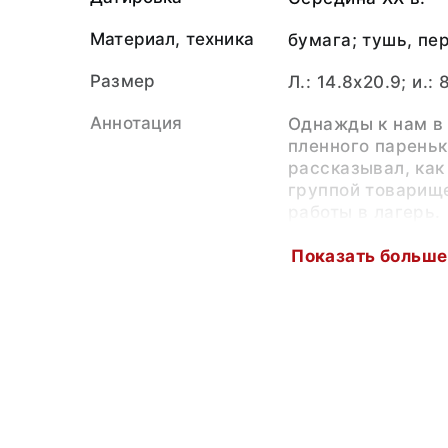
Материал, техника
бумага; тушь, пе
Размер
Л.: 14.8x20.9; и.: 
Аннотация
Однажды к нам в
пленного пареньк
рассказывал, как
группой товарище
работы в лагерь.
Фашисты не знали
паренька, иначе 
Показать больше
нас. Этот рассказ
знаменем борьбы
Персоналии
Феднин Василий 
Коллекция
Современное худ
творчество наро
Музейный номер