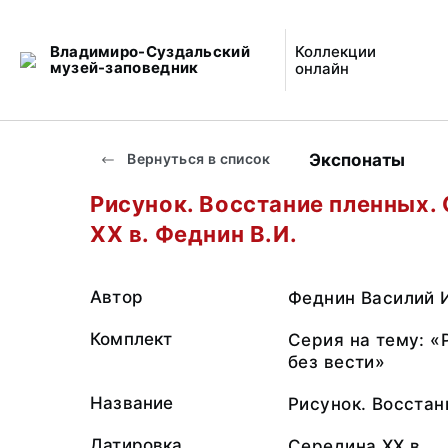
Владимиро-Суздальский
Коллекции
музей-заповедник
онлайн
Экспонаты
Вернуться в список
Рисунок. Восстание пленных.
ХХ в. Феднин В.И.
Автор
Феднин Василий 
Комплект
Серия на тему: «
без вести»
Название
Рисунок. Восстан
Датировка
Середина ХХ в.