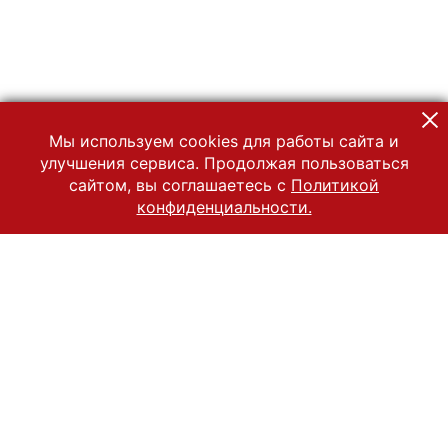
Мы используем cookies для работы сайта и
улучшения сервиса. Продолжая пользоваться
сайтом, вы соглашаетесь с
Политикой
конфиденциальности.
© 2022 Государственный Владимиро-Суздальский историко-
архитектурный и художественный музей-заповедник
Все права защищены.
Условия использования материалов сайта
Отправить сообщение
Сообщение об ошибке
Перейти на сайт музея