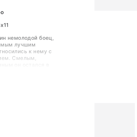
ро
8x11
ин немолодой боец,
самым лучшим
носились к нему с
ием. Смелым,
нным он остался в
егда. Но смерть и его
бботу погнали всех в
же тех, кто еле-еле
ак знамя борьбы
ммунист.
Иванович (Автор)