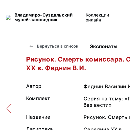
Владимиро-Суздальский
Коллекции
музей-заповедник
онлайн
Экспонаты
Вернуться в список
Рисунок. Смерть комиссара. 
ХХ в. Феднин В.И.
Автор
Феднин Василий 
Комплект
Серия на тему: «
без вести»
Название
Рисунок. Смерть 
Датировка
Середина ХХ в.