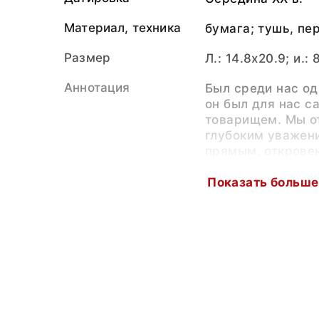
Материал, техника
бумага; тушь, пе
Размер
Л.: 14.8x20.9; и.: 
Аннотация
Был среди нас од
он был для нас 
товарищем. Мы от
глубоким уважен
прямым, открове
моей памяти навс
подстерегла.
Показать больше
В одну зимнюю су
баню, погнали да
ходил.
Из бани мы его к
несли, он был ко
Персоналии
Феднин Василий 