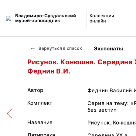
Владимиро-Суздальский
Коллекции
музей-заповедник
онлайн
Экспонаты
Вернуться в список
Рисунок. Конюшня. Середина 
Феднин В.И.
Автор
Феднин Василий 
Комплект
Серия на тему: «
без вести»
Название
Рисунок. Конюшн
Датировка
Середина ХХ в.