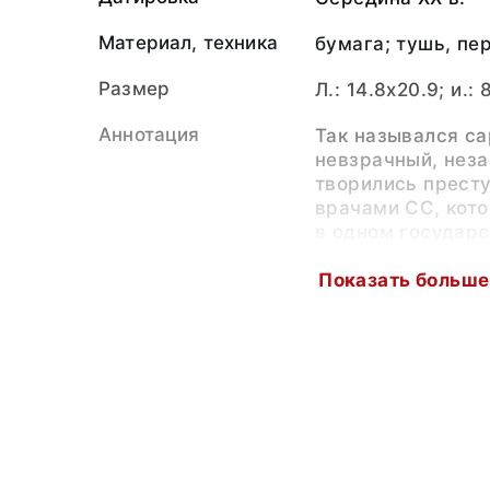
Материал, техника
бумага; тушь, пе
Размер
Л.: 14.8x20.9; и.: 
Аннотация
Так назывался са
невзрачный, неза
творились прест
врачами СС, кото
в одном государс
Больных и слабых
которые осматрив
Показать больше
затем, якобы для
ставили под музы
ростоизмерителю,
подозревая, ста
выстрел в затыло
сражённый пулей,
специальное прис
откуда на тележк