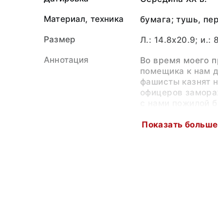
Материал, техника
бумага; тушь, пе
Размер
Л.: 14.8x20.9; и.: 
Аннотация
Во время моего 
помещика к нам д
фашисты казнят 
офицеров замора
с нами пожилой б
из Куйбышевской
про это, рассказ
Показать больше
империалистичес
плену в Германии
как немцы казнил
офицеров, облива
На нас этот расс
впечатление, и м
что фашисты казн
варварским спос