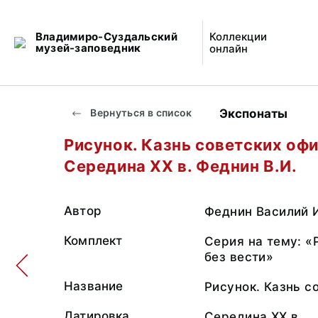
Владимиро-Суздальский
Коллекции
музей-заповедник
онлайн
Экспонаты
Вернуться в список
Рисунок. Казнь советских оф
Середина ХХ в. Феднин В.И.
Автор
Феднин Василий 
Комплект
Серия на тему: «
без вести»
Название
Рисунок. Казнь с
Датировка
Середина ХХ в.