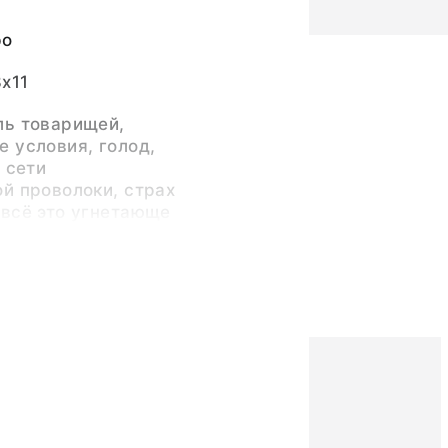
ро
8x11
ль товарищей,
 условия, голод,
 сети
й проволоки, страх
 всё это угнетающе
душевное состояние
сть своего положения,
ряя охоту к жизни,
ению, что зачем ему
ак он не доживёт до
ешался на
шёл на проволоку».
Иванович (Автор)