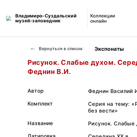
Владимиро-Суздальский
Коллекции
музей-заповедник
онлайн
Экспонаты
Вернуться в список
Рисунок. Слабые духом. Сере
Феднин В.И.
Автор
Феднин Василий 
Комплект
Серия на тему: «
без вести»
Название
Рисунок. Слабые 
Датировка
Середина ХХ в.