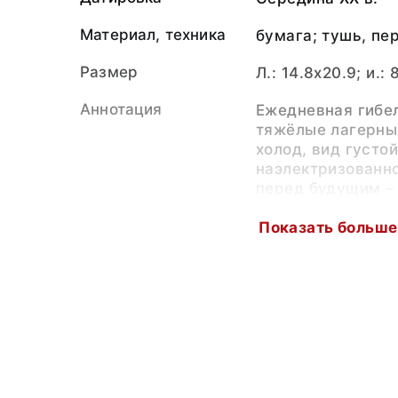
Материал, техника
бумага; тушь, пе
Размер
Л.: 14.8x20.9; и.: 
Аннотация
Ежедневная гибе
тяжёлые лагерные
холод, вид густой
наэлектризованно
перед будущим –
действовало на 
узника.
Показать больше
Видя безвыходно
слабый духом, те
приходя к заключ
мучиться, если т
освобождения, р
самоубийство… «
Персоналии
Феднин Василий 