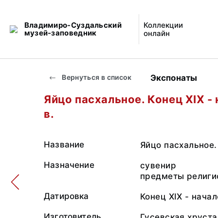
Владимиро-Суздальский
Коллекции
музей-заповедник
онлайн
Экспонаты
Вернуться в список
Яйцо пасхальное. Конец XIX -
в.
Название
Яйцо пасхальное.
Назначение
сувенир
предметы религи
Датировка
Конец XIX - начал
Изготовитель
Гусевская хруст