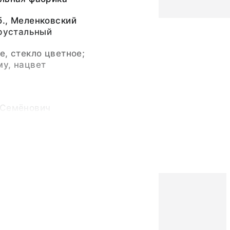
., Меленковский
Хрустальный
е, стекло цветное;
у, нацвет
 Семёнович
20 (19.04)
е