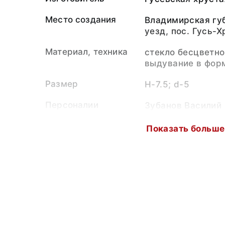
Место создания
Владимирская губ
уезд, пос. Гусь-
Материал, техника
стекло бесцветно
выдувание в форм
Размер
H-7.5; d-5
Персоналии
Зубанов Василий
(Персоналия)
Показать больше
Коллекция
Стекло
Музейный номер
В-34760. С-9522
Выставки
Пасха Красная 20
Показать меньш