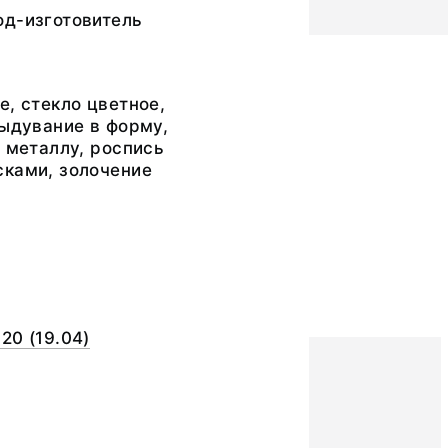
од-изготовитель
е, стекло цветное,
выдувание в форму,
о металлу, роспись
сками, золочение
20 (19.04)