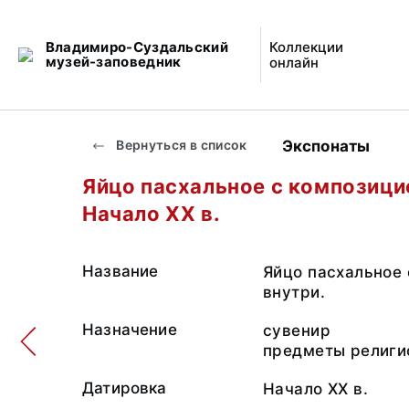
Владимиро-Суздальский
Коллекции
музей-заповедник
онлайн
Экспонаты
Вернуться в список
Яйцо пасхальное с композици
Начало XX в.
Название
Яйцо пасхальное
внутри.
Назначение
сувенир
предметы религи
Датировка
Начало XX в.